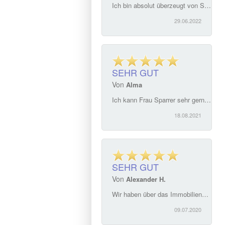
Ich bin absolut überzeugt von Sparrer-Immobilien. Sehr kompetent und freundlich. Hilfe und Lösung für alle Fragen rund um, ich empfehle das Team auf jeden Fall weiter. Frau Sparrer setzt sich für alle Belange Kaufvertrag, Verkauf von Immobilien mit großer Erfahrung, Kompetenz und Menschlichkeit ein.
29.06.2022
SEHR GUT
Von
Alma
Ich kann Frau Sparrer sehr gerne weiterempfehlen. Alles verlief komplikationlos . Sehr einfache Kommunikation sowohl mit Frau Sparrer als auch mit ihrer Kolleginnen ! Kompetentes Team
18.08.2021
SEHR GUT
Von
Alexander H.
Wir haben über das Immobilienbüro Sparrer ein Haus in Weiden Ost gefunden und gemietet. Die Betreuung vom ersten Gespräch bis zur Übergabe war klasse. Wir haben uns zu jedem Zeitpunkt hervorragend betreut, verstanden und aufgehoben gefühlt. Das Büro können wir nur empfehlen. Wir haben über die ganzen Jahre selten eine so kompetente Betreuung erfahren. Nochmals vielen Dank dafür.
09.07.2020