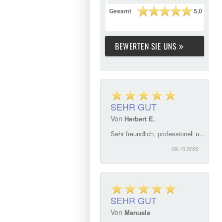
Gesamt
5,0
BEWERTEN SIE UNS
SEHR GUT
Von
Herbert E.
Sehr freundlich, professionell und zuverlässig. Frau Sparrer hat für uns das bestmögliche passende Mietobjekt gefunden. Wir sind mehr als zufrieden. Überaus Kompetente Beratung, kurze Reaktionszeiten, unkomplizierte Abwicklung. Immobilien Sparrer ist mit Nachdruck zu empfehlen!\"
09.10.2022
SEHR GUT
Von
Manuela