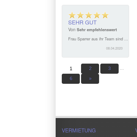
SEHR GUT
Von
Sehr empfehlenswert
Frau Sparrer aus ihr Team sind einfach super. Ein ausgesprochen guter Service. Hat sich bei unserem Hausverkauf perfekt um alles gekümmert und alle noch notwendigen Schritte erledigt. Sehr empfehlenswert
08.04.2020
…
1
2
3
6
»
VERMIETUNG