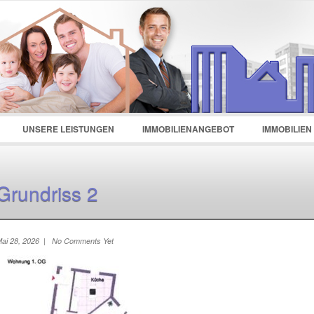
d :
Remember Me
Register
|
Recover Password
UNSERE LEISTUNGEN
IMMOBILIENANGEBOT
IMMOBILIEN
Grundriss 2
ai 28, 2026 | No Comments Yet