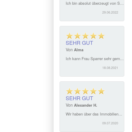
Ich bin absolut überzeugt von Sparrer-Immobilien. Sehr kompetent und freundlich. Hilfe und Lösung für alle Fragen rund um, ich empfehle das Team auf jeden Fall weiter. Frau Sparrer setzt sich für alle Belange Kaufvertrag, Verkauf von Immobilien mit großer Erfahrung, Kompetenz und Menschlichkeit ein.
29.06.2022
SEHR GUT
Von
Alma
Ich kann Frau Sparrer sehr gerne weiterempfehlen. Alles verlief komplikationlos . Sehr einfache Kommunikation sowohl mit Frau Sparrer als auch mit ihrer Kolleginnen ! Kompetentes Team
18.08.2021
SEHR GUT
Von
Alexander H.
Wir haben über das Immobilienbüro Sparrer ein Haus in Weiden Ost gefunden und gemietet. Die Betreuung vom ersten Gespräch bis zur Übergabe war klasse. Wir haben uns zu jedem Zeitpunkt hervorragend betreut, verstanden und aufgehoben gefühlt. Das Büro können wir nur empfehlen. Wir haben über die ganzen Jahre selten eine so kompetente Betreuung erfahren. Nochmals vielen Dank dafür.
09.07.2020