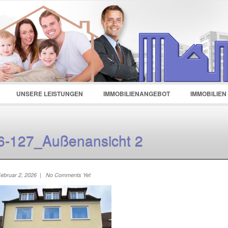
d :
Remember Me
Register
|
Recover Password
UNSERE LEISTUNGEN
IMMOBILIENANGEBOT
IMMOBILIEN
6-127_Außenansicht 2
ebruar 2, 2026 | No Comments Yet