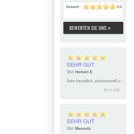
Gesamt
5,0
BEWERTEN SIE UNS
SEHR GUT
Von
Herbert E.
Sehr freundlich, professionell und zuverlässig. Frau Sparrer hat für uns das bestmögliche passende Mietobjekt gefunden. Wir sind mehr als zufrieden. Überaus Kompetente Beratung, kurze Reaktionszeiten, unkomplizierte Abwicklung. Immobilien Sparrer ist mit Nachdruck zu empfehlen!\"
09.10.2022
SEHR GUT
Von
Manuela