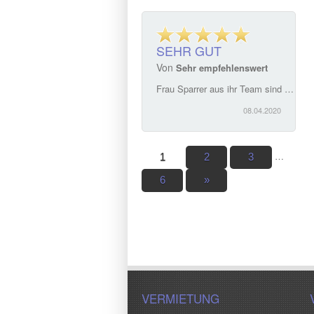
SEHR GUT
Von
Sehr empfehlenswert
Frau Sparrer aus ihr Team sind einfach super. Ein ausgesprochen guter Service. Hat sich bei unserem Hausverkauf perfekt um alles gekümmert und alle noch notwendigen Schritte erledigt. Sehr empfehlenswert
08.04.2020
…
1
2
3
6
»
VERMIETUNG