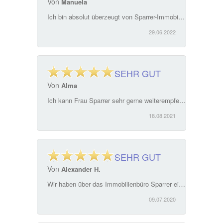
Von
Manuela
Ich bin absolut überzeugt von Sparrer-Immobilien. Sehr kompetent und freundlich. Hilfe und Lösung für alle Fragen rund um, ich empfehle das Team auf jeden Fall weiter. Frau Sparrer setzt sich für alle Belange Kaufvertrag, Verkauf von Immobilien mit großer Erfahrung, Kompetenz und Menschlichkeit ein.
29.06.2022
SEHR GUT
Von
Alma
Ich kann Frau Sparrer sehr gerne weiterempfehlen. Alles verlief komplikationlos . Sehr einfache Kommunikation sowohl mit Frau Sparrer als auch mit ihrer Kolleginnen ! Kompetentes Team
18.08.2021
SEHR GUT
Von
Alexander H.
Wir haben über das Immobilienbüro Sparrer ein Haus in Weiden Ost gefunden und gemietet. Die Betreuung vom ersten Gespräch bis zur Übergabe war klasse. Wir haben uns zu jedem Zeitpunkt hervorragend betreut, verstanden und aufgehoben gefühlt. Das Büro können wir nur empfehlen. Wir haben über die ganzen Jahre selten eine so kompetente Betreuung erfahren. Nochmals vielen Dank dafür.
09.07.2020