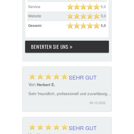
Service
5,0
Website
5,0
Gesamt
5,0
BEWERTEN SIE UNS
SEHR GUT
Von
Herbert E.
Sehr freundlich, professionell und zuverlässig. Frau Sparrer hat für uns das bestmögliche passende Mietobjekt gefunden. Wir sind mehr als zufrieden. Überaus Kompetente Beratung, kurze Reaktionszeiten, unkomplizierte Abwicklung. Immobilien Sparrer ist mit Nachdruck zu empfehlen!\"
09.10.2022
SEHR GUT