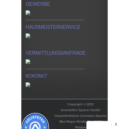
GEWERBE
_____________________________
HAUSMEISTERSERVICE
VERMITTLUNGSANFRAGE
_____________________________
KONTAKT
Copyright © 2022
Immobilien Sparrer GmbH
Geschäftsführer Cornelius Sparrer
Max-Reger-Straße 16 . 92637
X
Weiden