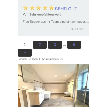
SEHR GUT
Von
Sehr empfehlenswert
Frau Sparrer aus ihr Team sind einfach super. Ein ausgesprochen guter Service. Hat sich bei unserem Hausverkauf perfekt um alles gekümmert und alle noch notwendigen Schritte erledigt. Sehr empfehlenswert
08.04.2020
…
1
2
3
6
»
Februar 24, 2025 | No Comments Yet