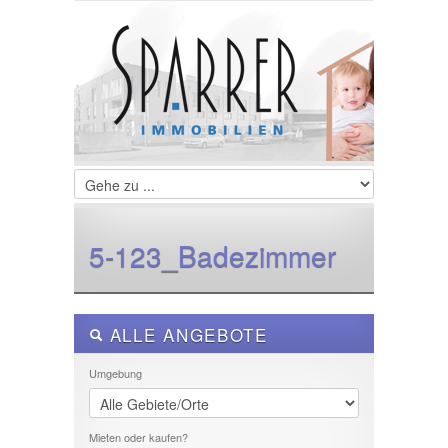
LOGIN
Username :
Password :
Remember Me
5-123_Badezimmer
Register
|
Recover Password
ALLE ANGEBOTE
Umgebung
Mieten oder kaufen?