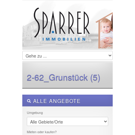
LOGIN
Username :
Password :
Remember Me
2-62_Grunstück (5)
Register
|
Recover Password
ALLE ANGEBOTE
Umgebung
Mieten oder kaufen?