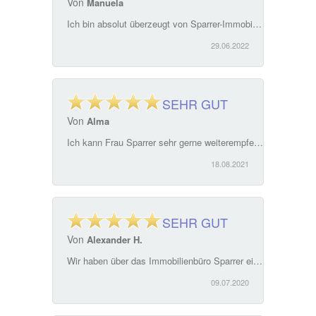
Von
Manuela
Ich bin absolut überzeugt von Sparrer-Immobilien. Sehr kompetent und freundlich. Hilfe und Lösung für alle Fragen rund um, ich empfehle das Team auf jeden Fall weiter. Frau Sparrer setzt sich für alle Belange Kaufvertrag, Verkauf von Immobilien mit großer Erfahrung, Kompetenz und Menschlichkeit ein.
29.06.2022
SEHR GUT
Von
Alma
Ich kann Frau Sparrer sehr gerne weiterempfehlen. Alles verlief komplikationlos . Sehr einfache Kommunikation sowohl mit Frau Sparrer als auch mit ihrer Kolleginnen ! Kompetentes Team
18.08.2021
SEHR GUT
Von
Alexander H.
Wir haben über das Immobilienbüro Sparrer ein Haus in Weiden Ost gefunden und gemietet. Die Betreuung vom ersten Gespräch bis zur Übergabe war klasse. Wir haben uns zu jedem Zeitpunkt hervorragend betreut, verstanden und aufgehoben gefühlt. Das Büro können wir nur empfehlen. Wir haben über die ganzen Jahre selten eine so kompetente Betreuung erfahren. Nochmals vielen Dank dafür.
09.07.2020