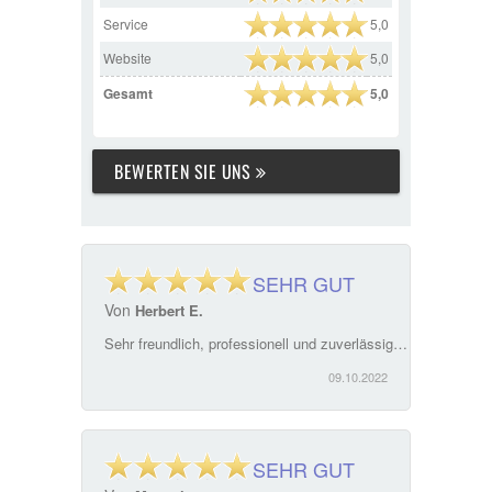
Service
5,0
Website
5,0
Gesamt
5,0
BEWERTEN SIE UNS
SEHR GUT
Von
Herbert E.
Sehr freundlich, professionell und zuverlässig. Frau Sparrer hat für uns das bestmögliche passende Mietobjekt gefunden. Wir sind mehr als zufrieden. Überaus Kompetente Beratung, kurze Reaktionszeiten, unkomplizierte Abwicklung. Immobilien Sparrer ist mit Nachdruck zu empfehlen!\"
09.10.2022
SEHR GUT