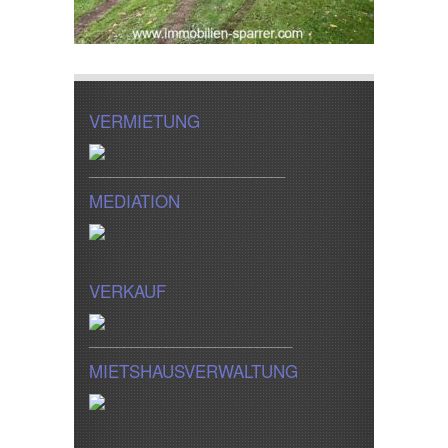
VERMIETUNG
____________________________
MEDIATION
VERKAUF
_____________________________
MIETSHAUSVERWALTUNG