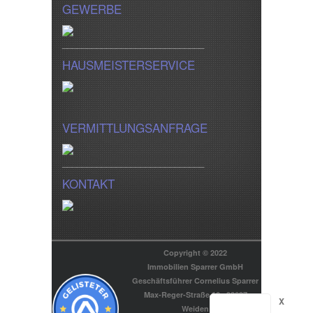
GEWERBE
_____________________________
HAUSMEISTERSERVICE
VERMITTLUNGSANFRAGE
_____________________________
KONTAKT
Copyright © 2022
Immobilien Sparrer GmbH
Geschäftsführer Cornelius Sparrer
Max-Reger-Straße 16 . 92637
X
Weiden