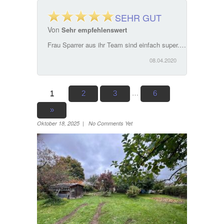
SEHR GUT
Von
Sehr empfehlenswert
Frau Sparrer aus ihr Team sind einfach super. Ein ausgesprochen guter Service. Hat sich bei unserem Hausverkauf perfekt um alles gekümmert und alle noch notwendigen Schritte erledigt. Sehr empfehlenswert
08.04.2020
…
1
2
3
6
»
Oktober 18, 2025 | No Comments Yet