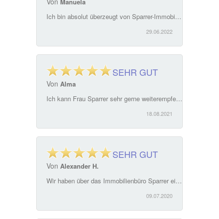
Von
Manuela
Ich bin absolut überzeugt von Sparrer-Immobilien. Sehr kompetent und freundlich. Hilfe und Lösung für alle Fragen rund um, ich empfehle das Team auf jeden Fall weiter. Frau Sparrer setzt sich für alle Belange Kaufvertrag, Verkauf von Immobilien mit großer Erfahrung, Kompetenz und Menschlichkeit ein.
29.06.2022
SEHR GUT
Von
Alma
Ich kann Frau Sparrer sehr gerne weiterempfehlen. Alles verlief komplikationlos . Sehr einfache Kommunikation sowohl mit Frau Sparrer als auch mit ihrer Kolleginnen ! Kompetentes Team
18.08.2021
SEHR GUT
Von
Alexander H.
Wir haben über das Immobilienbüro Sparrer ein Haus in Weiden Ost gefunden und gemietet. Die Betreuung vom ersten Gespräch bis zur Übergabe war klasse. Wir haben uns zu jedem Zeitpunkt hervorragend betreut, verstanden und aufgehoben gefühlt. Das Büro können wir nur empfehlen. Wir haben über die ganzen Jahre selten eine so kompetente Betreuung erfahren. Nochmals vielen Dank dafür.
09.07.2020