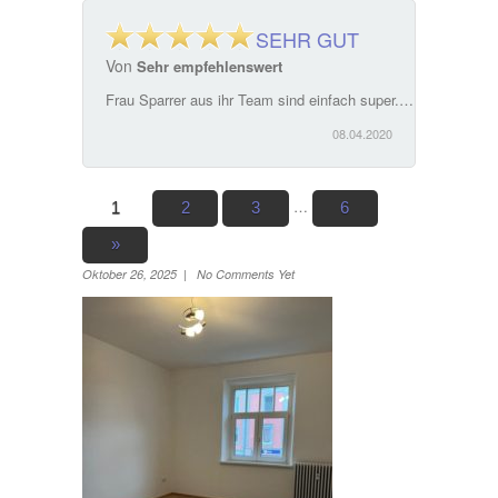
SEHR GUT
Von
Sehr empfehlenswert
Frau Sparrer aus ihr Team sind einfach super. Ein ausgesprochen guter Service. Hat sich bei unserem Hausverkauf perfekt um alles gekümmert und alle noch notwendigen Schritte erledigt. Sehr empfehlenswert
08.04.2020
…
1
2
3
6
»
Oktober 26, 2025 | No Comments Yet