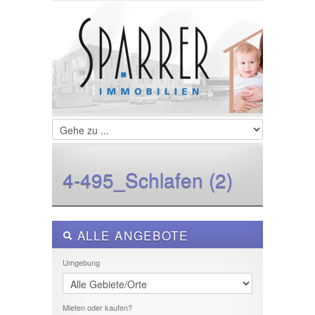
LOGIN
Username :
Password :
Remember Me
4-495_Schlafen (2)
Register
|
Recover Password
ALLE ANGEBOTE
Umgebung
Mieten oder kaufen?