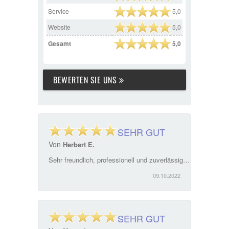
Service
5,0
Website
5,0
Gesamt
5,0
BEWERTEN SIE UNS
SEHR GUT
Von
Herbert E.
Sehr freundlich, professionell und zuverlässig. Frau Sparrer hat für uns das bestmögliche passende Mietobjekt gefunden. Wir sind mehr als zufrieden. Überaus Kompetente Beratung, kurze Reaktionszeiten, unkomplizierte Abwicklung. Immobilien Sparrer ist mit Nachdruck zu empfehlen!\"
09.10.2022
SEHR GUT