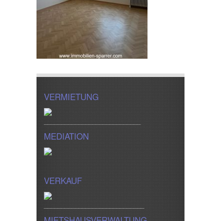
VERMIETUNG
____________________________
MEDIATION
VERKAUF
_____________________________
MIETSHAUSVERWALTUNG