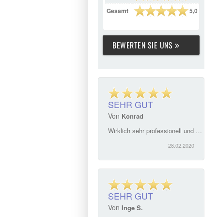
Gesamt
5,0
BEWERTEN SIE UNS
SEHR GUT
Von
Konrad
Wirklich sehr professionell und höflich. Frau Sparrer hatte auf nahezu alle Fragen zum Objekt eine direkte und wahrheitsgemäße Auskunft parat. Sie hat sich persönlich um Notartermin und Kaufvertrag gekümmert und mich hierbei sehr hilfreich beraten. Dafür nochmal vielen lieben Dank!
28.02.2020
SEHR GUT
Von
Inge S.