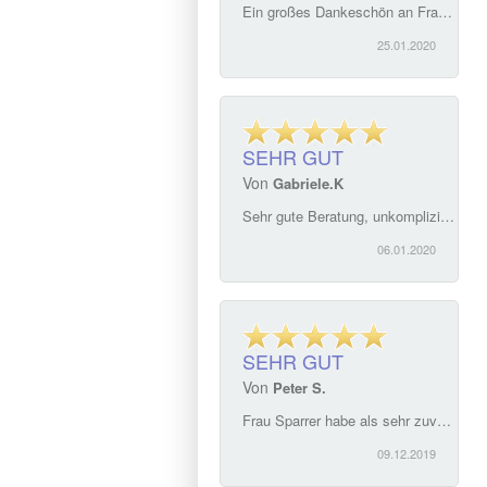
Ein großes Dankeschön an Frau Sparrer und ihr Team. Selbst neue Herausforderungen und in diesem Fall doch recht anspruchsvolle Aufgaben - alles kompetent und unaufgeregt gelöst. Im Büro immer ein herzlicher Empfang. Nicht zu vergessen, den wunderbaren Tee...
25.01.2020
SEHR GUT
Von
Gabriele.K
Sehr gute Beratung, unkomplizierter Ablauf, Verkauf unseres Hauses lief viel schneller als erwartet. Vielen Dank nochmal. G.K.
06.01.2020
SEHR GUT
Von
Peter S.
Frau Sparrer habe als sehr zuverlässige, kompetente und freundliche Maklerin über viele Jahre schätzen gelernt. Nur sehr ungerne würde ich auf ihren Service und Unterstützung verzichten müssen. Ich kann sie jedem weiterempfehlen!
09.12.2019