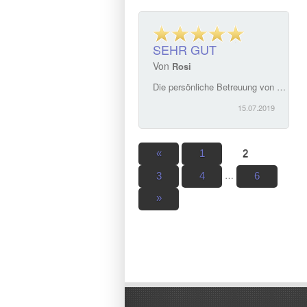
SEHR GUT
Von
Rosi
Die persönliche Betreuung von Frau Sparrer und auch ihrem Team überraschte mich. Ehrlich, kompetent und flexibel auf alle Situationen abgestimmt ergibt einen \"Wohlfühlservice\". Jederzeit wurde ich über den Stand des Verkaufs informiert. Ich kann Frau Sparrer nur empfehlen.
15.07.2019
«
1
2
…
3
4
6
»